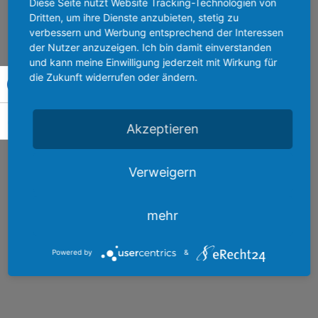
Diese Seite nutzt Website Tracking-Technologien von
Mitgliederversammlung des Vereins der
Dritten, um ihre Dienste anzubieten, stetig zu
Lebenshilfe Naumburg gegründet.
verbessern und Werbung entsprechend der Interessen
Sie wird durch einen ehrenamtlichen
der Nutzer anzuzeigen. Ich bin damit einverstanden
und kann meine Einwilligung jederzeit mit Wirkung für
Stiftungsrat und Stiftungsvorstand geführt.
Umschalten auf hohe Kontraste
die Zukunft widerrufen oder ändern.
Schrift vergrößern
Akzeptieren
KONTAKT
Verweigern
Tel.: 03445 710847-0
mehr
Stiftung Lebenshilfe Naumburg
Johann-Gutenberg-Straße 1
06618 Naumburg
Powered by
&