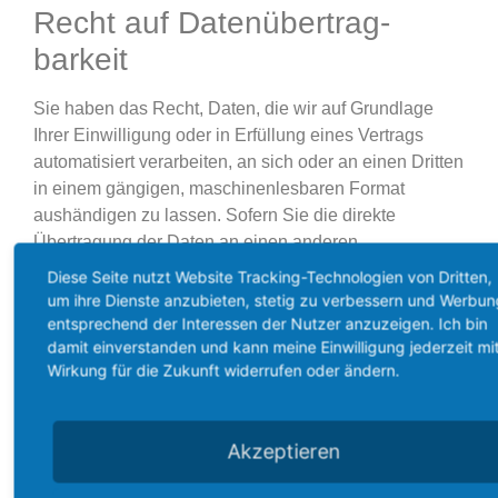
Recht auf Daten­übertrag­
barkeit
Sie haben das Recht, Daten, die wir auf Grundlage
Ihrer Einwilligung oder in Erfüllung eines Vertrags
automatisiert verarbeiten, an sich oder an einen Dritten
in einem gängigen, maschinenlesbaren Format
aushändigen zu lassen. Sofern Sie die direkte
Übertragung der Daten an einen anderen
Verantwortlichen verlangen, erfolgt dies nur, soweit es
Diese Seite nutzt Website Tracking-Technologien von Dritten,
technisch machbar ist.
um ihre Dienste anzubieten, stetig zu verbessern und Werbun
entsprechend der Interessen der Nutzer anzuzeigen. Ich bin
Auskunft, Berichtigung und
damit einverstanden und kann meine Einwilligung jederzeit mi
Wirkung für die Zukunft widerrufen oder ändern.
Löschung
Sie haben im Rahmen der geltenden gesetzlichen
Akzeptieren
Bestimmungen jederzeit das Recht auf unentgeltliche
Auskunft über Ihre gespeicherten personenbezogenen